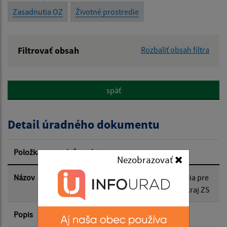
Zasadnutia OZ
Životné prostredie
Filtrovať obsah
Rozbaliť obsah filtra
Názov:
späť
Popis:
Detail úradného dokumentu
Dátum zverejnenia od:
Položka
Informácia
Nezobrazovať
Dátum zverejnenia do:
Názov
Program na zlepšenie kvality ovzdušia pre
aglomeráciu Košice a zónu Košický kraj ZS
Popis
Filtrovať
Záverečné stanovisko
Reset