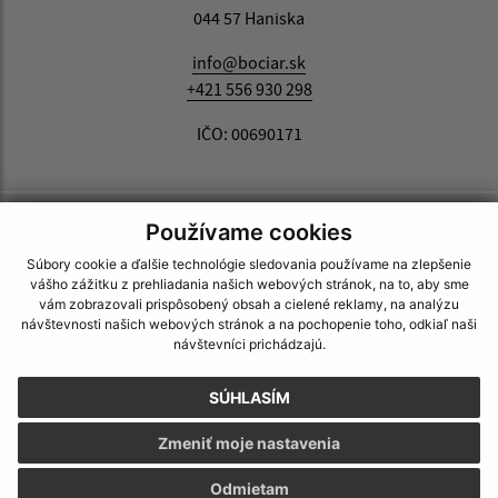
044 57 Haniska
info@bociar.sk
+421 556 930 298
IČO: 00690171
Používame cookies
Súbory cookie a ďalšie technológie sledovania používame na zlepšenie
vášho zážitku z prehliadania našich webových stránok, na to, aby sme
vám zobrazovali prispôsobený obsah a cielené reklamy, na analýzu
návštevnosti našich webových stránok a na pochopenie toho, odkiaľ naši
návštevníci prichádzajú.
SÚHLASÍM
Zmeniť moje nastavenia
Odmietam