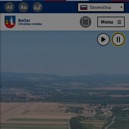
Jazyk
Slovenčina
Bočiar
Menu
Oficiálna stránka