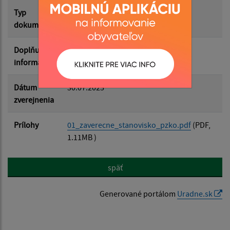
Typ
Životné prostredie
dokumentu
Doplňujúce
informácie
Dátum
30.07.2025
zverejnenia
Prílohy
01_zaverecne_stanovisko_pzko.pdf
(PDF,
1.11MB )
späť
Generované portálom
Uradne.sk