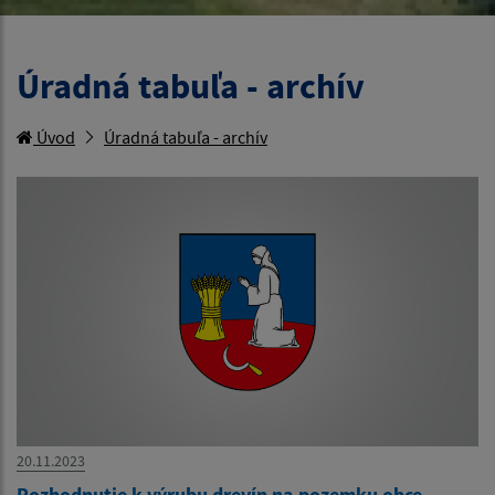
Úradná tabuľa - archív
Úvod
Úradná tabuľa - archív
20.11.2023
Rozhodnutie k výrubu drevín na pozemku obce