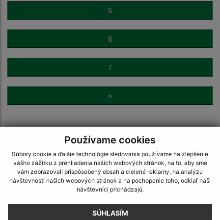
5
6
7
>
Používame cookies
Súbory cookie a ďalšie technológie sledovania používame na zlepšenie
vášho zážitku z prehliadania našich webových stránok, na to, aby sme
Napíšte nám:
vám zobrazovali prispôsobený obsah a cielené reklamy, na analýzu
návštevnosti našich webových stránok a na pochopenie toho, odkiaľ naši
Meno (povinné)
návštevníci prichádzajú.
SÚHLASÍM