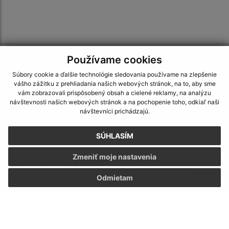
Používame cookies
Napíšte nám:
Súbory cookie a ďalšie technológie sledovania používame na zlepšenie
Meno (povinné)
vášho zážitku z prehliadania našich webových stránok, na to, aby sme
vám zobrazovali prispôsobený obsah a cielené reklamy, na analýzu
návštevnosti našich webových stránok a na pochopenie toho, odkiaľ naši
návštevníci prichádzajú.
E-mailová adresa (povinné)
SÚHLASÍM
Zmeniť moje nastavenia
Text vašej správy (povinné)
Odmietam