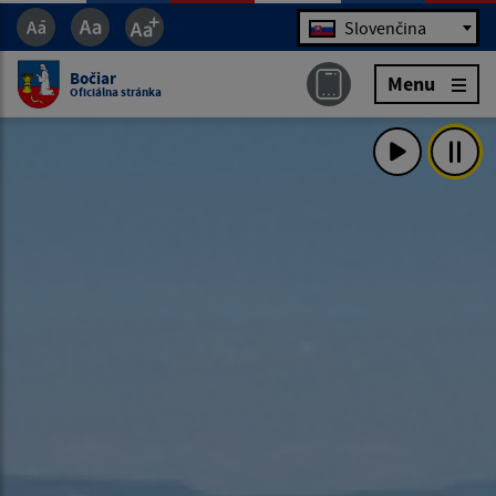
Jazyk
Slovenčina
Bočiar
Menu
Oficiálna stránka