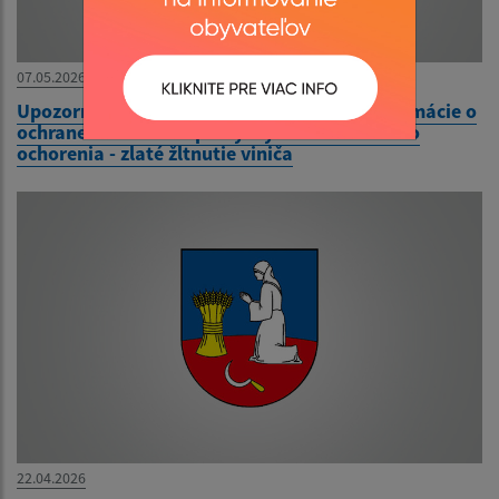
07.05.2026
Upozornenie na klamlivé a zavádzajúce informácie o
ochrane vinohradov pri výskyte karanténneho
ochorenia - zlaté žltnutie viniča
22.04.2026