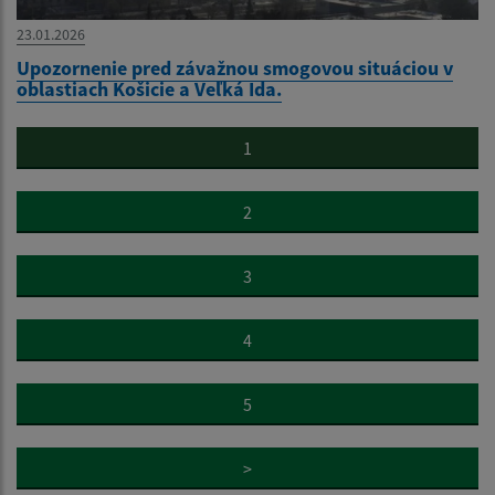
23.01.2026
Upozornenie pred závažnou smogovou situáciou v
oblastiach Košicie a Veľká Ida.
1
2
3
4
5
>