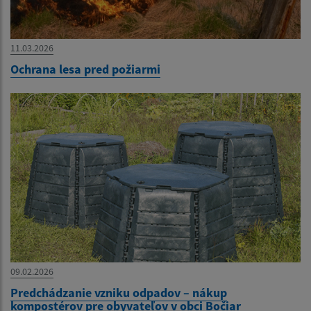
11.03.2026
Ochrana lesa pred požiarmi
09.02.2026
Predchádzanie vzniku odpadov – nákup
kompostérov pre obyvateľov v obci Bočiar