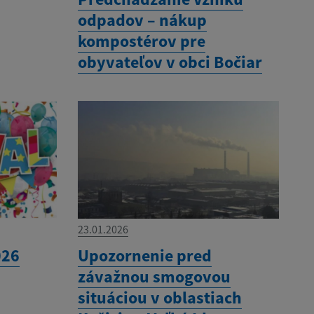
odpadov – nákup
kompostérov pre
obyvateľov v obci Bočiar
23.01.2026
026
Upozornenie pred
závažnou smogovou
situáciou v oblastiach