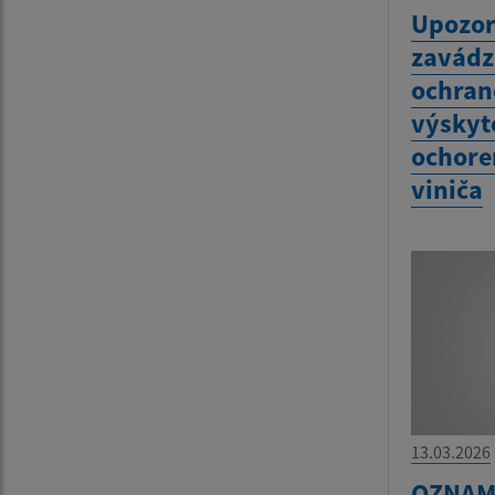
Upozor
zavádz
ochran
výskyt
ochoren
viniča
13.03.2026
OZNAM 