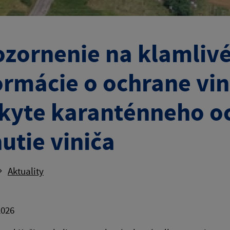
zornenie na klamlivé
ormácie o ochrane vi
kyte karanténneho oc
nutie viniča
Aktuality
2026