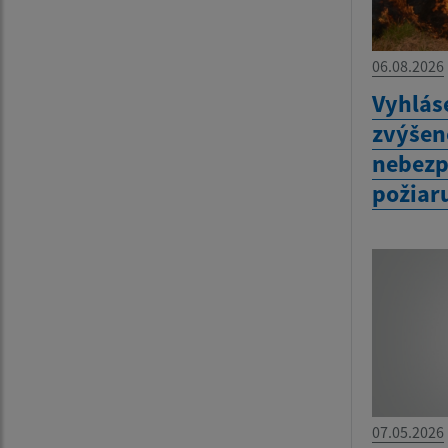
06.08.2026
Vyhlás
zvýšen
nebezp
požiar
07.05.2026