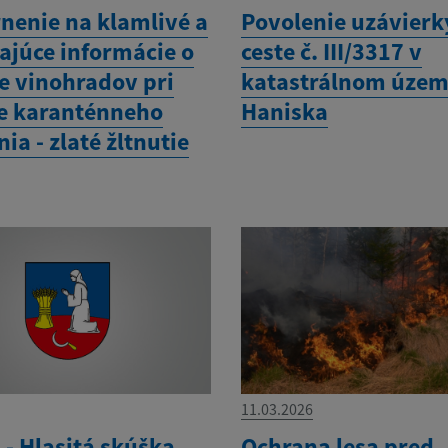
nenie na klamlivé a
Povolenie uzávierk
ajúce informácie o
ceste č. III/3317 v
e vinohradov pri
katastrálnom územ
e karanténneho
Haniska
ia - zlaté žltnutie
11.03.2026
- Hlasitá skúška
Ochrana lesa pred