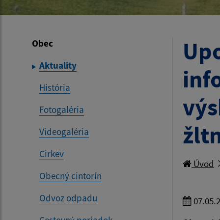
Upo
Obec
Aktuality
inf
História
výs
Fotogaléria
žlt
Videogaléria
Cirkev
Úvod
Obecný cintorín
Odvoz odpadu
07.05.