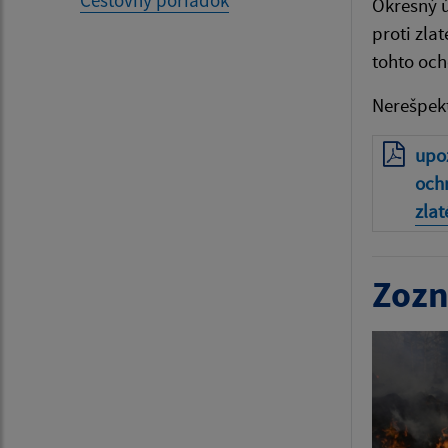
Cestovný poriadok
Okresný ú
proti zla
tohto och
Nerešpekt
upoz
ochr
zlat
Zozn