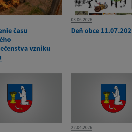
03.06.2026
enie času
Deň obce 11.07.202
ého
ečenstva vzniku
u
22.04.2026