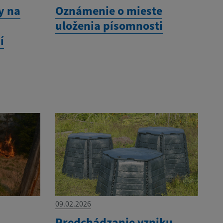
y na
Oznámenie o mieste
uloženia písomnosti
í
09.02.2026
Predchádzanie vzniku