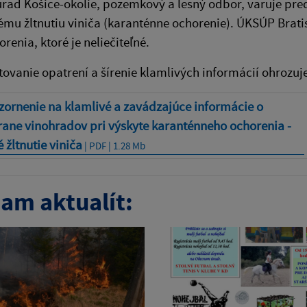
rad Košice-okolie, pozemkový a lesný odbor, varuje pr
tému žltnutiu viniča (karanténne ochorenie). ÚKSÚP Bratis
orenia, ktoré je neliečiteľné.
ovanie opatrení a šírenie klamlivých informácií ohrozuj
ornenie na klamlivé a zavádzajúce informácie o
ane vinohradov pri výskyte karanténneho ochorenia -
é žltnutie viniča
| PDF | 1.28 Mb
am aktualít: