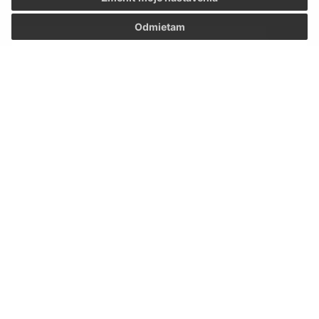
Meno (povinné)
Odmietam
E-mailová adresa (povinné)
Text vašej správy (povinné)
Oboznámil som sa so
spracúvaním osobných
údajov
Google reCaptcha Response
Odoslať správu