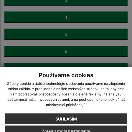
3
4
5
6
7
Používame cookies
Súbory cookie a ďalšie technológie sledovania používame na zlepšenie
>
vášho zážitku z prehliadania našich webových stránok, na to, aby sme
vám zobrazovali prispôsobený obsah a cielené reklamy, na analýzu
návštevnosti našich webových stránok a na pochopenie toho, odkiaľ naši
návštevníci prichádzajú.
SÚHLASÍM
Napíšte nám:
Zmeniť moje nastavenia