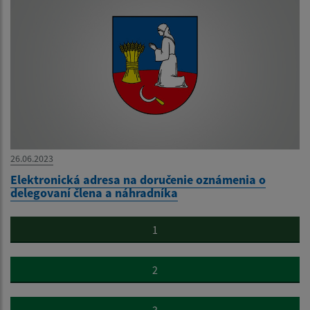
26.06.2023
Elektronická adresa na doručenie oznámenia o
delegovaní člena a náhradníka
1
2