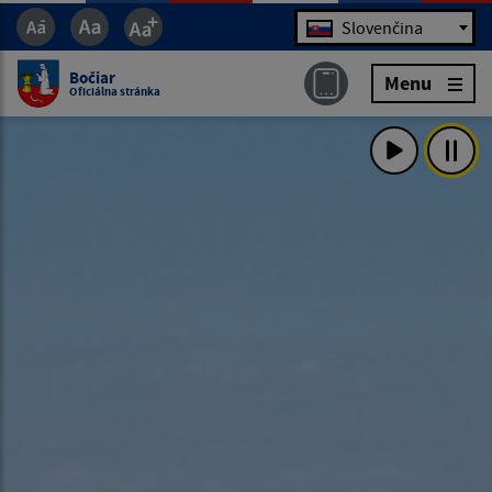
Jazyk
Slovenčina
Bočiar
Menu
Oficiálna stránka