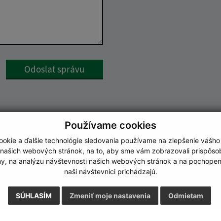
Google reCaptcha Response
Odoslať správu
Používame cookies
okie a ďalšie technológie sledovania používame na zlepšenie vášho
 našich webových stránok, na to, aby sme vám zobrazovali prispôs
my, na analýzu návštevnosti našich webových stránok a na pochopeni
naši návštevníci prichádzajú.
SÚHLASÍM
Zmeniť moje nastavenia
Odmietam