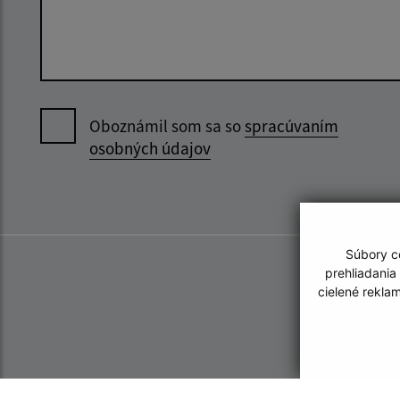
Oboznámil som sa so
spracúvaním
osobných údajov
Súbory co
prehliadania
cielené rekla