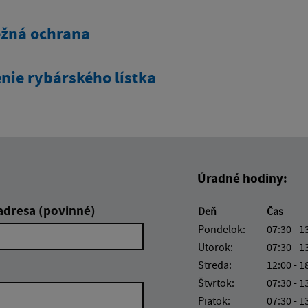
žná ochrana
nie rybárského lístka
Úradné hodiny:
adresa (povinné)
Deň
Čas
Pondelok:
07:30 - 1
Utorok:
07:30 - 1
Streda:
12:00 - 1
Štvrtok:
07:30 - 1
Piatok:
07:30 - 1