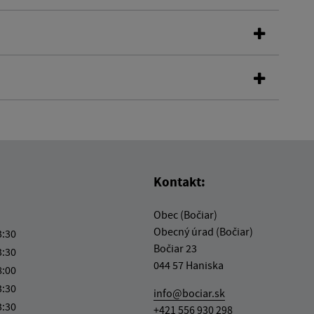
Kontakt:
Obec (Bočiar)
Obecný úrad (Bočiar)
3:30
Bočiar 23
3:30
044 57 Haniska
8:00
3:30
info@bociar.sk
3:30
+421 556 930 298