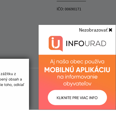
IČO: 00690171
Nezobrazovať
 zážitku z
obený obsah a
e toho, odkiaľ