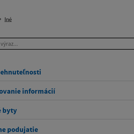
Iné
ýraz...
nehnuteľnosti
ovanie informácií
 byty
ne podujatie