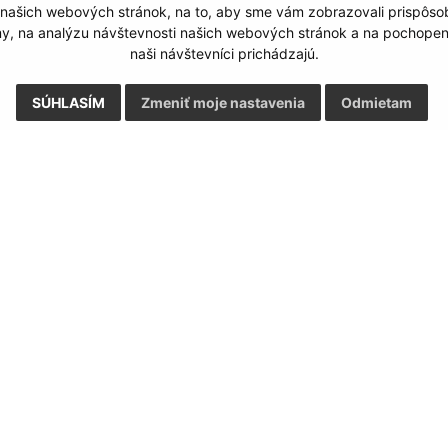
 našich webových stránok, na to, aby sme vám zobrazovali prispôs
my, na analýzu návštevnosti našich webových stránok a na pochopeni
naši návštevníci prichádzajú.
SÚHLASÍM
Zmeniť moje nastavenia
Odmietam
Rýchle odkazy:
Aktualiz
nku
Naša obec
03.08.2026 
História
RSS
Fotogaléria
Školstvo
ortál
webhosting
webex.digital, s.r.o.
domény
regis