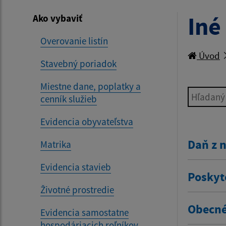
Iné
Ako vybaviť
Overovanie listín
Úvod
Stavebný poriadok
Miestne dane, poplatky a
Hľadaný v
cenník služieb
Evidencia obyvateľstva
Daň z 
Matrika
Evidencia stavieb
Poskyt
Životné prostredie
Obecné
Evidencia samostatne
hospodáriacich roľníkov