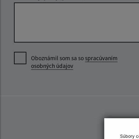
Oboznámil som sa so
spracúvaním
osobných údajov
Súbory co