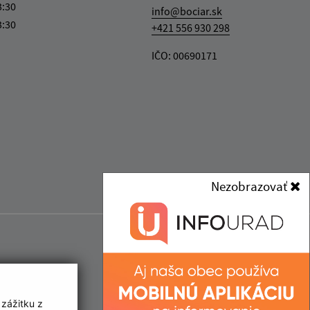
3:30
info@bociar.sk
3:30
+421 556 930 298
IČO: 00690171
Nezobrazovať
 zážitku z