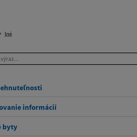
Iné
ýraz...
nehnuteľnosti
ovanie informácií
 byty