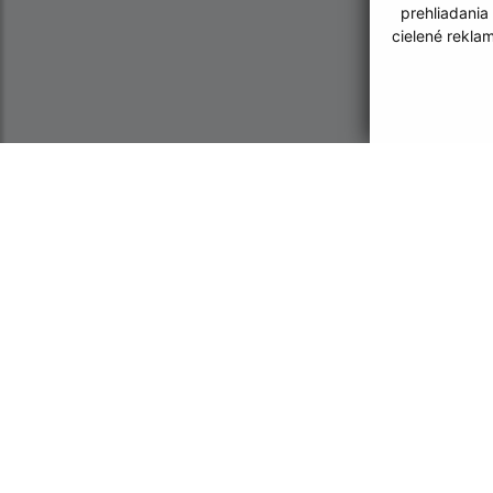
prehliadania
cielené rekla
Informácie o stránke:
Navigácia:
Vyhlásenie o prístupnosti
Vytlačiť aktuálnu strá
Autorské práva
Mapa stránok
Ochrana osobných údajov
Cookies
CMS systém (redakčný) systém ECHELON 2
web p