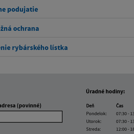
ne podujatie
žná ochrana
nie rybárského lístka
Úradné hodiny:
adresa (povinné)
Deň
Čas
Pondelok:
07:30 - 1
Utorok:
07:30 - 1
Streda:
12:00 - 1