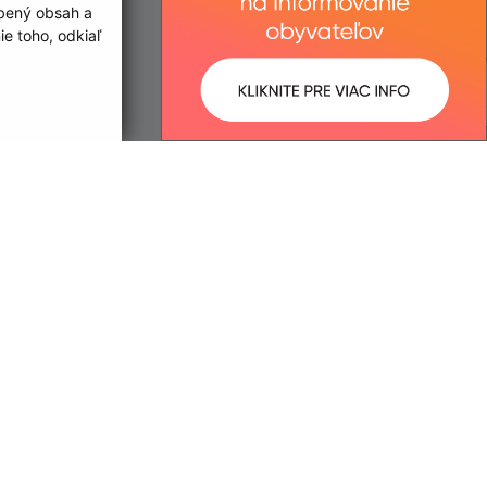
obený obsah a
e toho, odkiaľ
ované:
Správca obsahu:
12:05 hod.
Správca obsahu je Obec Bočiar.
Vytvorené v súlade s
Jednotným
dizajn manuálom elektronických
služieb.
trácia domény
spoločnosť webex.digital, s.r.o.