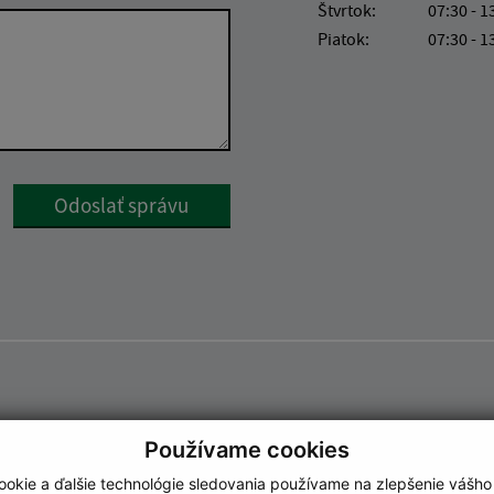
Štvrtok:
07:30 - 1
Piatok:
07:30 - 1
Google reCaptcha Response
Odoslať správu
Používame cookies
okie a ďalšie technológie sledovania používame na zlepšenie vášho