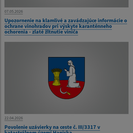
07.05.2026
Upozornenie na klamlivé a zavádzajúce informácie o
ochrane vinohradov pri výskyte karanténneho
ochorenia - zlaté žltnutie viniča
22.04.2026
Povolenie uzávierky na ceste č. III/3317 v
katastrálnom území Haniska