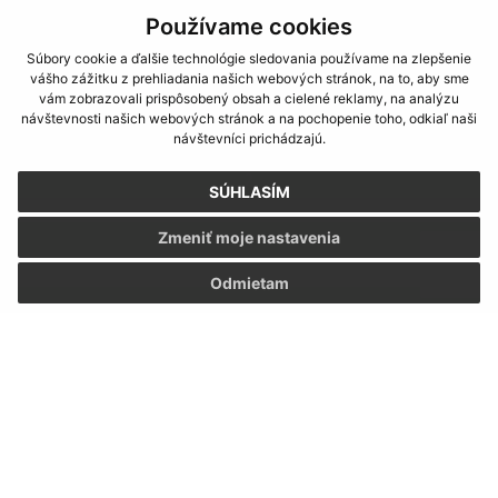
23.01.2026
Používame cookies
Upozornenie pred závažnou smogovou situáciou v
oblastiach Košicie a Veľká Ida.
Súbory cookie a ďalšie technológie sledovania používame na zlepšenie
vášho zážitku z prehliadania našich webových stránok, na to, aby sme
vám zobrazovali prispôsobený obsah a cielené reklamy, na analýzu
1
návštevnosti našich webových stránok a na pochopenie toho, odkiaľ naši
návštevníci prichádzajú.
2
SÚHLASÍM
Zmeniť moje nastavenia
3
Odmietam
4
5
>