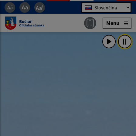
Jazyk
Slovenčina
Bočiar
Menu
Oficiálna stránka