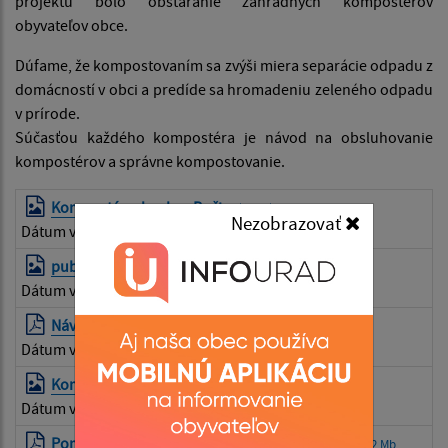
projektu bolo obstaranie záhradných kompostérov
obyvateľov obce.
Dúfame, že kompostovaním sa zvýši miera separácie odpadu z
domácností v obci a predíde sa hromadeniu zeleného odpadu
v prírode.
Súčasťou každého kompostéra je návod na obsluhovanie
kompostérov a správne kompostovanie.
Kompostéry do obce Bočiar
| JPG | 0.81 Mb
Nezobrazovať
Dátum vyvesenia:
27.02.2026
publicita projektu
| JPG | 3.84 Mb
Dátum vyvesenia:
27.02.2026
Návod na montáž kompostéra
| PDF | 0.1 Mb
Dátum vyvesenia:
27.02.2026
Kompostér
| JPG | 0.54 Mb
Dátum vyvesenia:
27.02.2026
Pomôcka pre správne triedenie odpadu
| PDF | 0.42 Mb