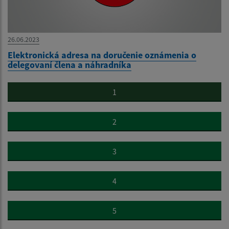
26.06.2023
Elektronická adresa na doručenie oznámenia o
delegovaní člena a náhradníka
1
2
3
4
5