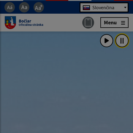
Jazyk
Slovenčina
Bočiar
Menu
Oficiálna stránka