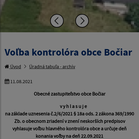
Voľba kontrolóra obce Bočiar
Úvod
Úradná tabuľa - archív
11.08.2021
Obecné zastupiteľstvo obce Bočiar
v y h l a s u j e
na základe uznesenia č.2/6/2021 § 18a ods. 2 zákona 369/1990
Zb. o obecnom zriadení v znení neskorších predpisov
vyhlasuje voľbu hlavného kontrolóra obce a určuje deň
konania voľby na deň 22.09.2021