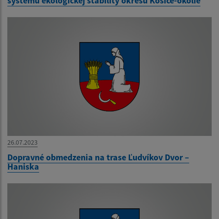
systému ekologickej stability okresu Košice-okolie
26.07.2023
Dopravné obmedzenia na trase Ľudvíkov Dvor –
Haniska