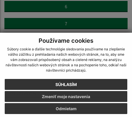
6
7
Používame cookies
>
Súbory cookie a ďalšie technológie sledovania používame na zlepšenie
vášho zážitku z prehliadania našich webových stránok, na to, aby sme
vám zobrazovali prispôsobený obsah a cielené reklamy, na analýzu
návštevnosti našich webových stránok a na pochopenie toho, odkiaľ naši
návštevníci prichádzajú.
Napíšte nám:
SÚHLASÍM
Meno (povinné)
Zmeniť moje nastavenia
Odmietam
E-mailová adresa (povinné)