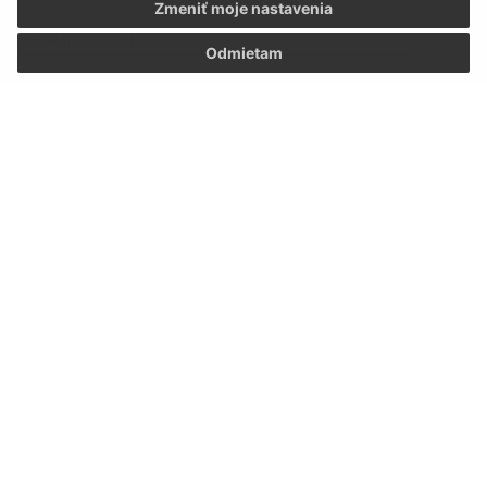
Zmeniť moje nastavenia
Meno (povinné)
Odmietam
E-mailová adresa (povinné)
Text vašej správy (povinné)
Oboznámil som sa so
spracúvaním osobných
údajov
Google reCaptcha Response
Odoslať správu