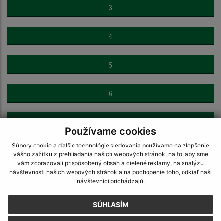
3
4
5
6
7
Používame cookies
Súbory cookie a ďalšie technológie sledovania používame na zlepšenie
>
vášho zážitku z prehliadania našich webových stránok, na to, aby sme
vám zobrazovali prispôsobený obsah a cielené reklamy, na analýzu
návštevnosti našich webových stránok a na pochopenie toho, odkiaľ naši
návštevníci prichádzajú.
SÚHLASÍM
Napíšte nám: