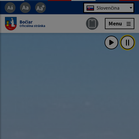
Jazyk
Slovenčina
Bočiar
Menu
Oficiálna stránka