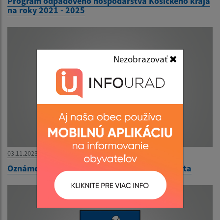
Program odpadového hospodárstva Košického kraja
na roky 2021 - 2025
Nezobrazovať
03.11.2023
Oznámenie o uložení zásielky - Slovenská pošta