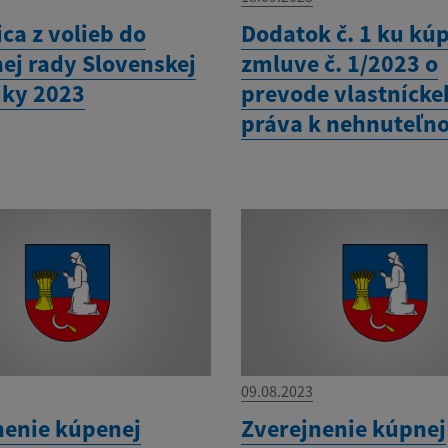
ca z volieb do
Dodatok č. 1 ku kú
ej rady Slovenskej
zmluve č. 1/2023 o
iky 2023
prevode vlastnícke
práva k nehnuteľno
09.08.2023
nenie kúpenej
Zverejnenie kúpnej