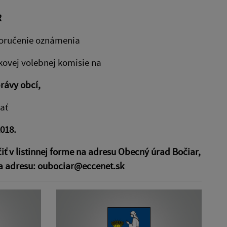
R
doručenie oznámenia
kovej volebnej komisie na
rávy obcí,
ať
018.
 v listinnej forme na adresu Obecný úrad Bočiar,
na adresu: oubociar@eccenet.sk