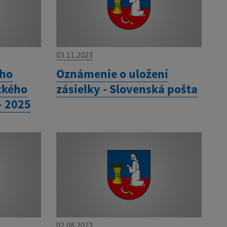
03.11.2023
ho
Oznámenie o uložení
ckého
zásielky - Slovenská pošta
- 2025
02.08.2023