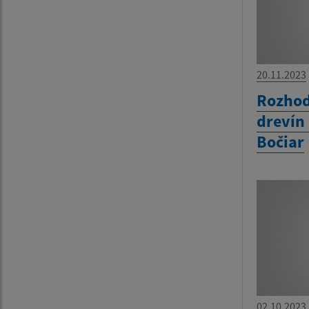
20.11.2023
Rozhod
drevín
Bočiar
02.10.2023