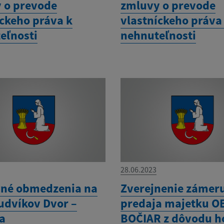
 o prevode
zmluvy o prevode
íckeho práva k
vlastníckeho práva
eľnosti
nehnuteľnosti
28.06.2023
né obmedzenia na
Zverejnenie zámer
Ľudvíkov Dvor –
predaja majetku O
a
BOČIAR z dôvodu 