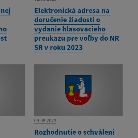
pnej
Elektronická adresa na
doručenie žiadosti o
ho
vydanie hlasovacieho
st
preukazu pre voľby do NR
SR v roku 2023
09.08.2023
Rozhodnutie o schválení