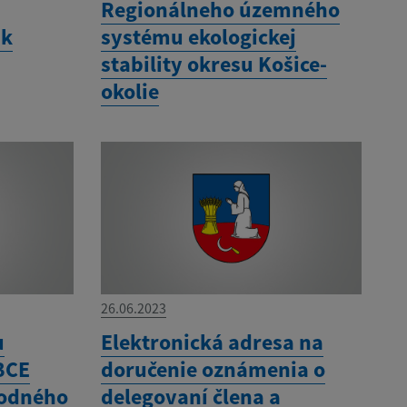
Regionálneho územného
 k
systému ekologickej
stability okresu Košice-
okolie
26.06.2023
u
Elektronická adresa na
BCE
doručenie oznámenia o
hodného
delegovaní člena a