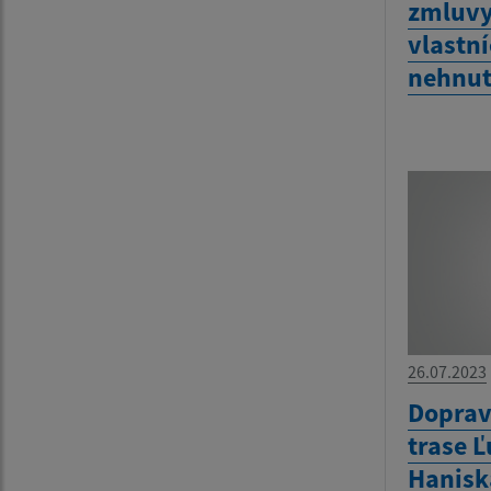
zmluvy
vlastn
nehnut
26.07.2023
Doprav
trase 
Hanisk