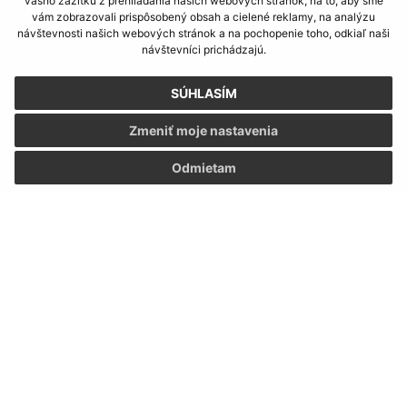
vášho zážitku z prehliadania našich webových stránok, na to, aby sme
vám zobrazovali prispôsobený obsah a cielené reklamy, na analýzu
>
návštevnosti našich webových stránok a na pochopenie toho, odkiaľ naši
návštevníci prichádzajú.
SÚHLASÍM
Zmeniť moje nastavenia
Napíšte nám:
Odmietam
Meno (povinné)
E-mailová adresa (povinné)
Text vašej správy (povinné)