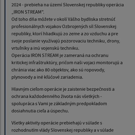
2024 - prebieha na území Slovenskej republiky operácia
„IRON STREAM".
Od toho dňa môžete v okolí Vášho bydliska stretnúť
profesionálnych vojakov Ozbrojených síl Slovenskej
republiky, ktorí hliadkujú zo zeme a zo vzduchu a pre
svoje poslanie využívajú pozorovaciu techniku, drony,
vrtuľníky a inú vojenskú techniku.
Operácia IRON STREAM je zameraná na ochranu
kritickej infraštruktúry, pričom naši vojaci monitorujú a
chránia viac ako 80 objektov, ako sú ropovody,
plynovody a iné kľúčové zariadenia.
Hlavným cieľom operácie je zaistenie bezpečnosti a
ochrana každodenného života nás všetkých -
spolupráca s Vami je základným predpokladom
dosiahnutia cieľa a úspechu.
Všetky aktivity operácie prebiehajú v súlade s
rozhodnutím vlády Slovenskej republiky a v súlade