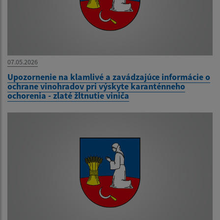
07.05.2026
Upozornenie na klamlivé a zavádzajúce informácie o
ochrane vinohradov pri výskyte karanténneho
ochorenia - zlaté žltnutie viniča