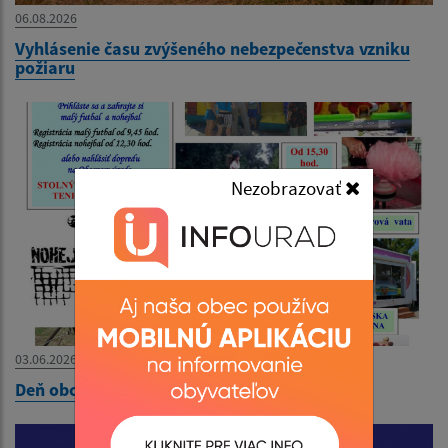
06.08.2026
Vyhlásenie času zvýšeného nebezpečenstva vzniku
požiaru
Nezobrazovať
03.06.2026
Deň obce 11.07.2026