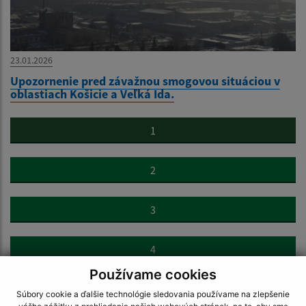
23.01.2026
Upozornenie pred závažnou smogovou situáciou v
oblastiach Košicie a Veľká Ida.
1
2
3
4
Používame cookies
5
Súbory cookie a ďalšie technológie sledovania používame na zlepšenie