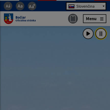
Jazyk
Slovenčina
Bočiar
Menu
Oficiálna stránka