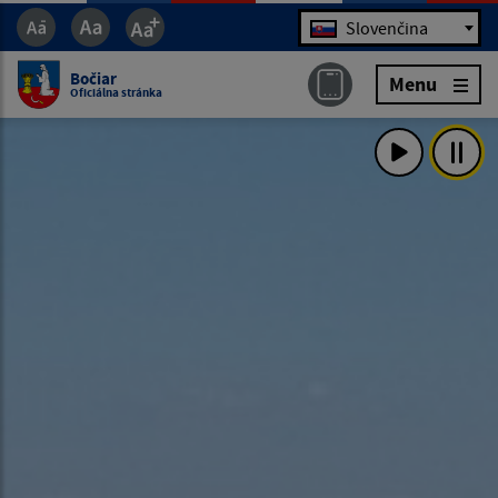
Jazyk
Slovenčina
Bočiar
Menu
Oficiálna stránka