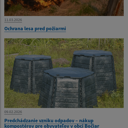
11.03.2026
Ochrana lesa pred požiarmi
09.02.2026
Predchádzanie vzniku odpadov – nákup
kompostérov pre obyvateľov v obci Bočiar