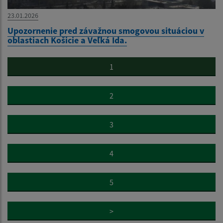
23.01.2026
Upozornenie pred závažnou smogovou situáciou v
oblastiach Košicie a Veľká Ida.
1
2
3
4
5
>