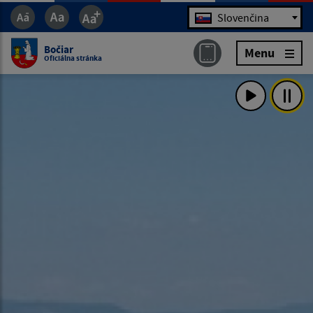
Jazyk
Slovenčina
Bočiar
Menu
Oficiálna stránka