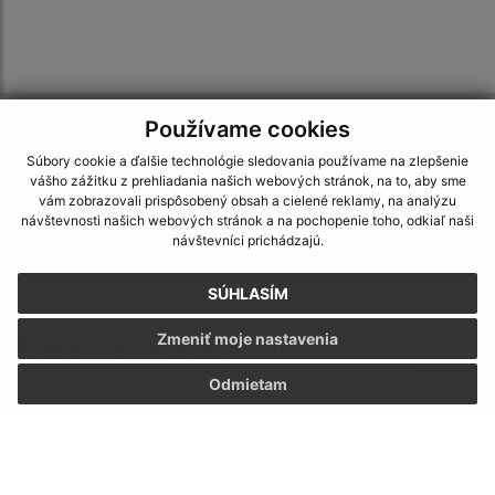
Používame cookies
Napíšte nám:
Súbory cookie a ďalšie technológie sledovania používame na zlepšenie
Meno (povinné)
vášho zážitku z prehliadania našich webových stránok, na to, aby sme
vám zobrazovali prispôsobený obsah a cielené reklamy, na analýzu
návštevnosti našich webových stránok a na pochopenie toho, odkiaľ naši
návštevníci prichádzajú.
E-mailová adresa (povinné)
SÚHLASÍM
Zmeniť moje nastavenia
Text vašej správy (povinné)
Odmietam