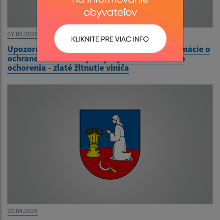
07.05.2026
Upozornenie na klamlivé a zavádzajúce informácie o
ochrane vinohradov pri výskyte karanténneho
ochorenia - zlaté žltnutie viniča
22.04.2026