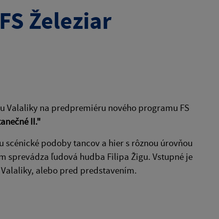
FS Železiar
mu Valaliky na predpremiéru nového programu FS
anečné II."
tu scénické podoby tancov a hier s rôznou úrovňou
am sprevádza ľudová hudba Filipa Žigu. Vstupné je
i Valaliky, alebo pred predstavením.