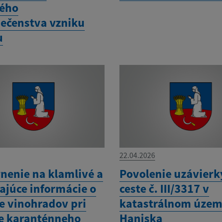
ého
ečenstva vzniku
u
22.04.2026
nenie na klamlivé a
Povolenie uzávierk
ajúce informácie o
ceste č. III/3317 v
e vinohradov pri
katastrálnom územ
e karanténneho
Haniska