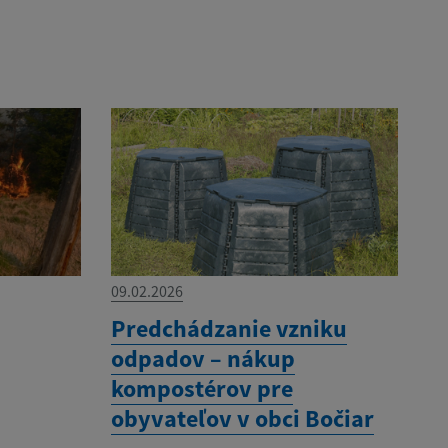
09.02.2026
Predchádzanie vzniku
odpadov – nákup
kompostérov pre
obyvateľov v obci Bočiar