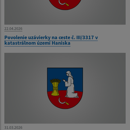
22.04.2026
Povolenie uzávierky na ceste č. III/3317 v
katastrálnom území Haniska
31.03.2026