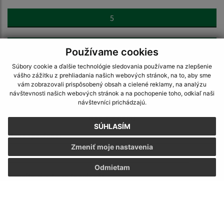
5
>
Používame cookies
Súbory cookie a ďalšie technológie sledovania používame na zlepšenie
vášho zážitku z prehliadania našich webových stránok, na to, aby sme
vám zobrazovali prispôsobený obsah a cielené reklamy, na analýzu
návštevnosti našich webových stránok a na pochopenie toho, odkiaľ naši
návštevníci prichádzajú.
Napíšte nám:
SÚHLASÍM
Meno (povinné)
Zmeniť moje nastavenia
Odmietam
E-mailová adresa (povinné)
Text vašej správy (povinné)