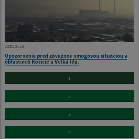
23.01.2026
Upozornenie pred závažnou smogovou situáciou v
oblastiach Košicie a Veľká Ida.
1
2
3
4