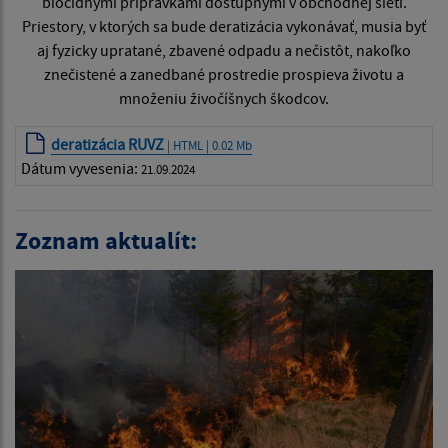
biocídnymi prípravkami dostupnými v obchodnej sieti.
Priestory, v ktorých sa bude deratizácia vykonávať, musia byť
aj fyzicky upratané, zbavené odpadu a nečistôt, nakoľko
znečistené a zanedbané prostredie prospieva životu a
množeniu živočíšnych škodcov.
deratizácia RUVZ
| HTML | 0.02 Mb
Dátum vyvesenia:
21.09.2024
Zoznam aktualít: