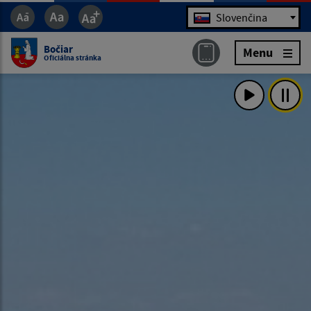
Jazyk
Slovenčina
Bočiar
Menu
Oficiálna stránka